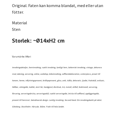
Original. Faten kan komma blandat, med eller utan
fötter.
Material
Sten
Storlek: ~Ø14xH2 cm
Varumärke: Affari
Inredningsdetaljer, heminredning, rustik inredning, lantligt hem, bohemisk inredning, vintage, dekorera
med, dukning, servering, online, webshop, köksinredning, soffbordsdekoration, centerpiece, preset till
honom, henne, inflyttningspresent, bröllopspresent, gåva, unik, tidlös, dekorativ, ljusfat, fruktskål, exklusiv,
hållbar, våningsfat, kakfat, stort fat, handgjord, återbruk, trä, metall, stilfull, funktionell, servering,
förvaring, serveringsbricka, serveringsskål, rustikt serveringsfat, bricka till soffbord, uppläggningsfat,
present till hemmet. Sakndinavisk design. Lantlig inredning. Second Hand. Din inredningsbutik på nätet.
Göteborg. Stockholm. Härryda. Skåne. Frakt till hela landet.