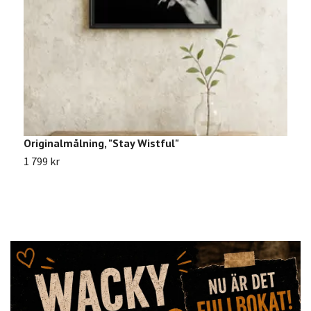
Originalmålning, "Stay Wistful"
V
1 799 kr
8