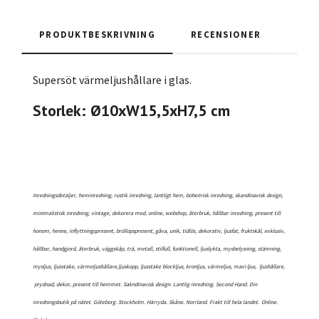
PRODUKTBESKRIVNING
RECENSIONER
Supersöt värmeljushållare i glas.
Storlek: Ø10xW15,5xH7,5 cm
Inredningsdetaljer, heminredning, rustik inredning, lantligt hem, bohemisk inredning, skandinavisk design,
minimalistisk inredning, vintage, dekorera med, online, webshop, återbruk, hållbar inredning, present till
honom, henne, inflyttningspresent, bröllopspresent, gåva, unik, tidlös, dekorativ, ljusfat, fruktskål, exklusiv,
hållbar, handgjord, återbruk, väggskåp, trä, metall, stilfull, funktionell, ljuslykta, mysbelysning, stämning,
mysljus, ljusstake, värmeljushållare,ljuskopp, ljusstake blockljus, kronljus, värmeljus, maxi-ljus, ljushållare,
prydnad, dekor, present till hemmet. Sakndinavisk design. Lantlig inredning. Second Hand. Din
inredningsbutik på nätet. Göteborg. Stockholm. Härryda. Skåne. Norrland. Frakt till hela landet.
Online.