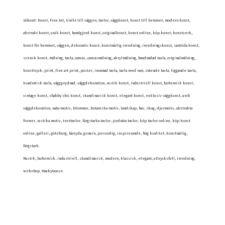
Sökord: Konst, Fine Art, Unikt till väggen, tavlor, väggkonst, konst till hemmet, modern konst,
abstrakt konst, unik konst, handgjord konst, originalkonst, konst online, köp konst, konstverk,
konst för hemmet, väggen, dekorativ konst, konstnärlig inredning, inredningskonst, samtida konst,
svensk konst, målning, tavla, canvas, canvasmålning, akrylmålning, handmålad tavla, originalmålning,
konsttryck, print, fine art print, poster, inramad tavla, tavla med ram, stående tavla, liggande tavla,
kvadratisk tavla, väggprydnad, väggdekoration, rustik konst, industriell konst, bohemisk konst,
vintage konst, shabby chic konst, skandinavisk konst, elegant konst, exklusiv väggkonst, unik
väggdekoration, naturmotiv, blommor, botaniska motiv, landskap, hav, skog, djurmotiv, abstrakta
former, rustika motiv, texttavlor, färgstarka tavlor, jordnära tavlor, köp tavlor online, köp konst
online, galleri, göteborg, härryda, genuin, personlig, inspirerande, hög kvalitet, konstnärlig,
färgstark.
Rustik, bohemisk, industriell, skandinavisk, modern, klassisk, elegant, uttrycksfull, inredning,
webshop. WackyGoose.