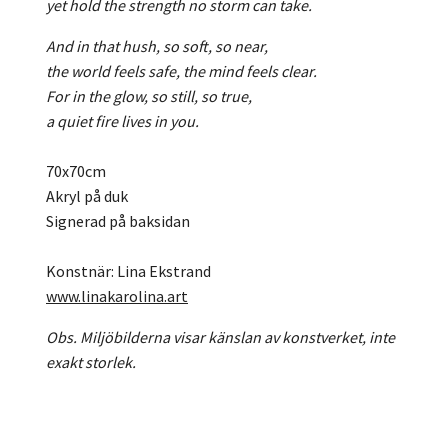
yet hold the strength no storm can take.
And in that hush, so soft, so near,
the world feels safe, the mind feels clear.
For in the glow, so still, so true,
a quiet fire lives in you.
70x70cm
Akryl på duk
Signerad på baksidan
Konstnär: Lina Ekstrand
www.linakarolina.art
Obs. Miljöbilderna visar känslan av konstverket, inte
exakt storlek.