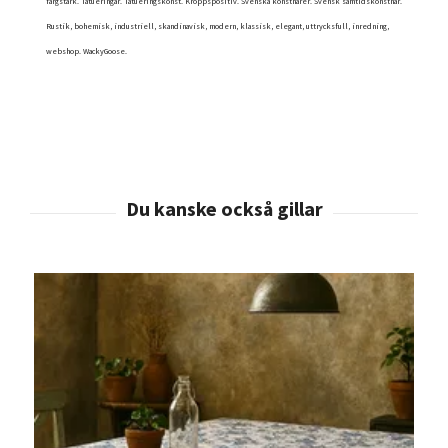
färgstark. Tatueringar. Tatueringskonst. Kroppspositiv. Svenska konstnärer. Svensk samtidskonstnär.
Rustik, bohemisk, industriell, skandinavisk, modern, klassisk, elegant, uttrycksfull, inredning,
webshop. WackyGoose.