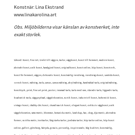
Konstnär: Lina Ekstrand
www.linakarolina.art
Obs. Miljöbilderna visar känslan av konstverket, inte
exakt storlek.
Sökord: Konst, Fine Art, Unikt till väggen, tavlor, väggkonst, konst till hemmet, modern konst,
abstrakt konst, unik konst, handgjord konst, originalkonst, konst online, köp konst, konstverk,
konst för hemmet, väggen, dekorativ konst, konstnärlig inredning, inredningskonst, samtida konst,
svensk konst, målning, tavla, canvas, canvasmålning, akrylmålning, handmålad tavla, originalmålning,
konsttryck, print, fine art print, poster, inramad tavla, tavla med ram, stående tavla, liggande tavla,
kvadratisk tavla, väggprydnad, väggdekoration, rustik konst, industriell konst, bohemisk konst,
vintage konst, shabby chic konst, skandinavisk konst, elegant konst, exklusiv väggkonst, unik
väggdekoration, naturmotiv, blommor, botaniska motiv, landskap, hav, skog, djurmotiv, abstrakta
former, rustika motiv, texttavlor, färgstarka tavlor, jordnära tavlor, köp tavlor online, köp konst
online, galleri, göteborg, härryda, genuin, personlig, inspirerande, hög kvalitet, konstnärlig,