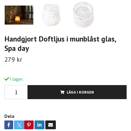
Handgjort Doftljus i munblåst glas,
Spa day
279 kr
I lager.
LÄGG I KORGEN
Dela