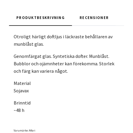
PRODUKTBESKRIVNING
RECENSIONER
Otroligt härligt doftljus i läckraste behållaren av
munblåst glas.
Genomfärgat glas. Syntetiska dofter. Munblåst.
Bubblor och ojämnheter kan förekomma. Storlek
och färg kan variera något.
Material
Sojavax
Brinntid
~48 h
Varumärke: Affari