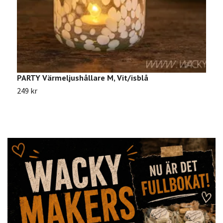
PARTY Värmeljushållare M, Vit/isblå
L
249 kr
4