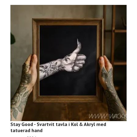
Stay Good - Svartvit tavla i Kol & Akryl med
W
tatuerad hand
2