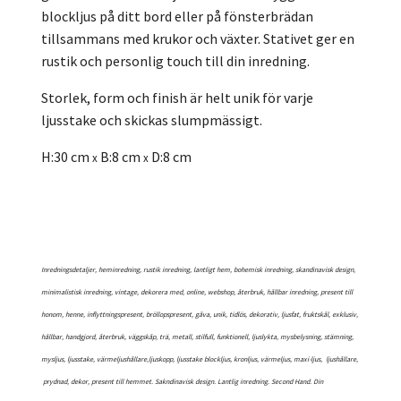
blockljus på ditt bord eller på fönsterbrädan
tillsammans med krukor och växter. Stativet ger en
rustik och personlig touch till din inredning.
Storlek, form och finish är helt unik för varje
ljusstake och skickas slumpmässigt.
H:30 cm
B:8 cm
D:8 cm
x
x
Inredningsdetaljer, heminredning, rustik inredning, lantligt hem, bohemisk inredning, skandinavisk design,
minimalistisk inredning, vintage, dekorera med, online, webshop, återbruk, hållbar inredning, present till
honom, henne, inflyttningspresent, bröllopspresent, gåva, unik, tidlös, dekorativ, ljusfat, fruktskål, exklusiv,
hållbar, handgjord, återbruk, väggskåp, trä, metall, stilfull, funktionell, ljuslykta, mysbelysning, stämning,
mysljus, ljusstake, värmeljushållare,ljuskopp, ljusstake blockljus, kronljus, värmeljus, maxi-ljus, ljushållare,
prydnad, dekor, present till hemmet. Sakndinavisk design. Lantlig inredning. Second Hand. Din