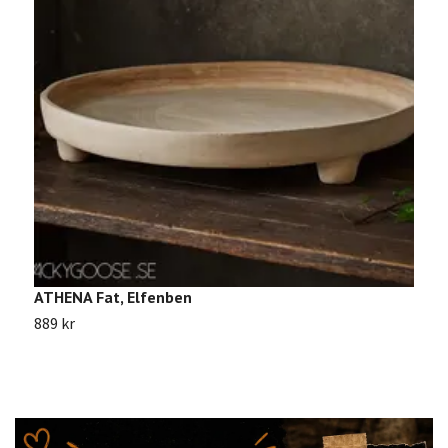
ATHENA Fat, Elfenben
M
889 kr
9