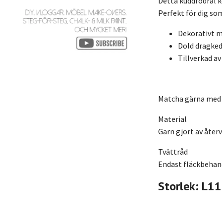
Detta kuddfodral k
Perfekt för dig som
Dekorativt m
Dold dragked
Tillverkad a
Matcha gärna med n
Material
Garn gjort av åter
Tvättråd
Endast fläckbehan
Storlek: L