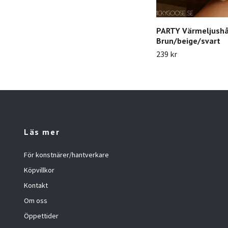
PARTY Värmeljushål
Brun/beige/svart
239 kr
Läs mer
För konstnärer/hantverkare
Köpvillkor
Kontakt
Om oss
Öppettider