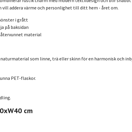
ombinerar rustik charm med modern textildesign och blir snabbt en 
 vill addera värme och personlighet till ditt hem - året om.
önster i grått
ja på baksidan
v återvunnet material
aturmaterial som linne, trä eller skinn för en harmonisk och inb
vunna PET-flaskor.
dling.
110xW40 cm