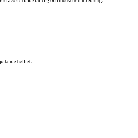
favorit i både lantlig och industriell inredning.
judande helhet.