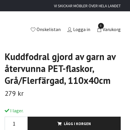
VI SKICKAR MÖBLER ÖVER HELA LANDET
0
Önskelistan
Logga in
Varukorg
Kuddfodral gjord av garn av
återvunna PET-flaskor,
Grå/Flerfärgad, 110x40cm
279 kr
I lager.
LÄGG I KORGEN