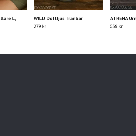
lare L,
WILD Doftljus Tranbär
ATHENA Urna
279 kr
559 kr