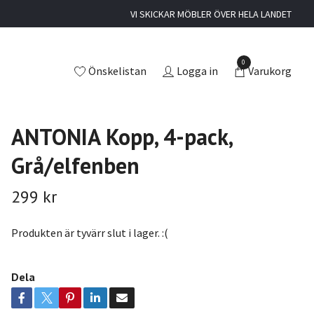
VI SKICKAR MÖBLER ÖVER HELA LANDET
0
Önskelistan
Logga in
Varukorg
ANTONIA Kopp, 4-pack,
Grå/elfenben
299 kr
Produkten är tyvärr slut i lager. :(
Dela