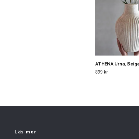
ATHENA Urna, Beig
899 kr
Läs mer