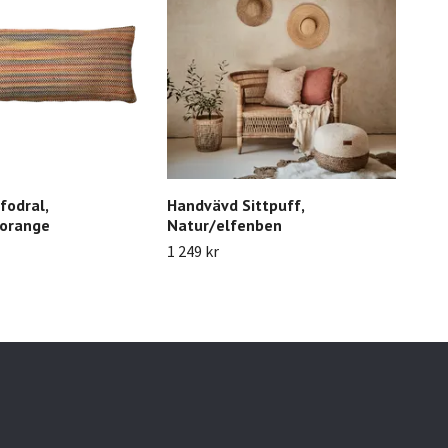
fodral,
Handvävd Sittpuff,
COS
/orange
Natur/elfenben
fär
1 249 kr
119 