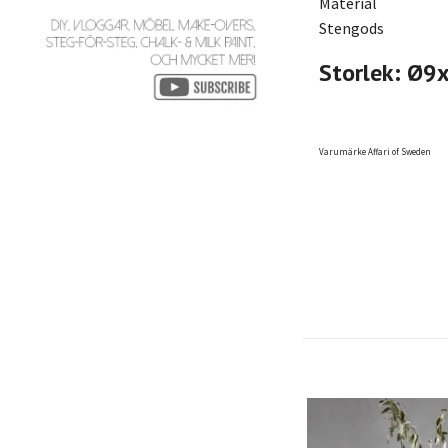
Material
Stengods
Storlek: Ø9
Varumärke Affari of Sweden