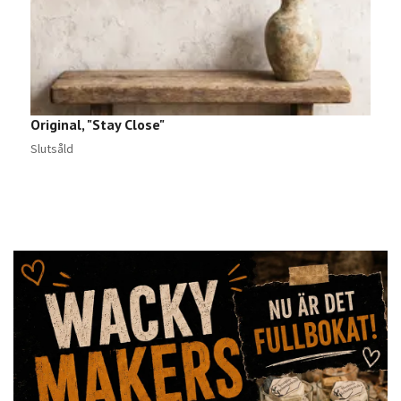
Original, "Stay Close"
H
6
Slutsåld