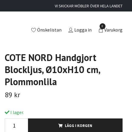
VI SKICKAR MÖBLER ÖVER HELA LANDET
0
Önskelistan
Logga in
Varukorg
COTE NORD Handgjort
Blockljus, Ø10xH10 cm,
Plommonlila
89 kr
I lager.
LÄGG I KORGEN