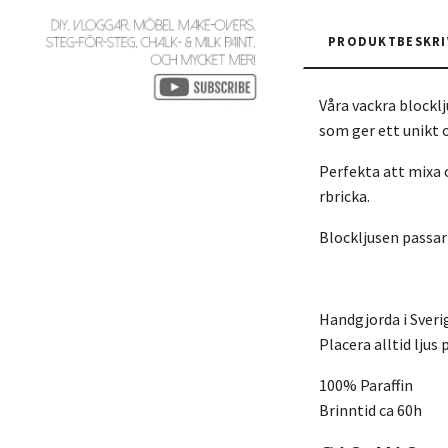
PRODUKTBESKRI
Våra vackra blockl
som ger ett unikt 
Perfekta att mixa 
rbricka.
Blockljusen passar 
Handgjorda i Sver
Placera alltid ljus
100% Paraffin
Brinntid ca 60h