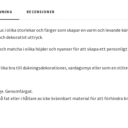
VNING
RECENSIONER
jus i olika storlekar och färger som skapar en varm och levande kä
och dekorativt uttryck.
och matcha i olika höjder och nyanser för att skapa ett personlig
lika bra till dukningsdekorationer, vardagsmys eller som en stilre
ige. Genomfärgat.
 på fat eller i hållare av icke brännbart material för att förhindra 