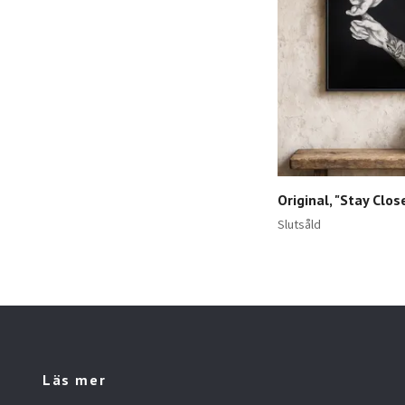
Original, "Stay Clos
Slutsåld
Läs mer