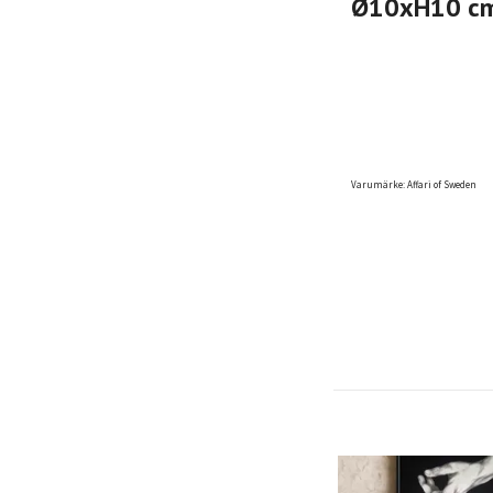
Ø10xH10 c
Varumärke: Affari of Sweden