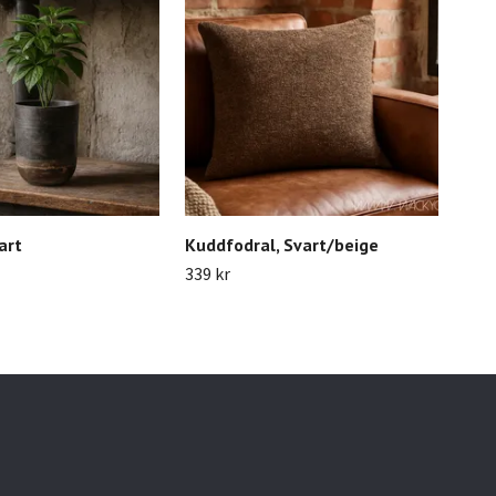
art
Kuddfodral, Svart/beige
Fil
339 kr
999 