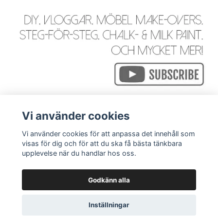
Vi använder cookies
Vi använder cookies för att anpassa det innehåll som
visas för dig och för att du ska få bästa tänkbara
Läs mer
upplevelse när du handlar hos oss.
Godkänn alla
© 2026 WackyGoose - Rustik, Vintage, Industriell & Bohemi
Inställningar