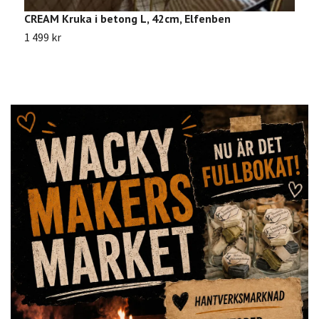
CREAM Kruka i betong L, 42cm, Elfenben
F
1 499 kr
8