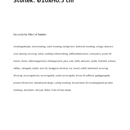
Storlek: Ø10xH0.5 cm
Varumärke: Affari of Sweden
Inredningsdetaljer, heminredning, rustik inredning, lantligt hem, bohemisk inredning, vintage, dekorera
med, dukning, servering, online, webshop, köksinredning, soffbordsdekoration, centerpiece, preset till
honom, henne, inflyttningspresent, bröllopspresent, gåva, unik, tidlös, dekorativ, ljusfat, fruktskål, exklusiv,
hållbar, våningsfat, kakfat, stort fat, handgjord, återbruk, trä, metall, stilfull, funktionell, servering,
förvaring, serveringsbricka, serveringsskål, rustikt serveringsfat, bricka till soffbord, uppläggningsfat,
present till hemmet. Sakndinavisk design. Lantlig inredning. Second Hand. Din inredningsbutik på nätet.
Göteborg. Stockholm. Härryda. Skåne. Frakt till hela landet.