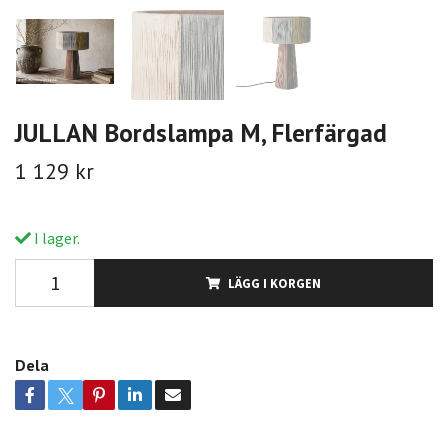
JULLAN Bordslampa M, Flerfärgad
1 129 kr
I lager.
LÄGG I KORGEN
Dela