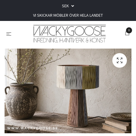
SEK
VI SKICKAR MÖBLER ÖVER HELA LANDET
0