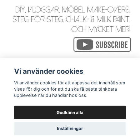
Vi använder cookies
Vi använder cookies för att anpassa det innehåll som
visas för dig och för att du ska få bästa tänkbara
Läs mer
upplevelse när du handlar hos oss.
Godkänn alla
© 2026 WackyGoose - Rustik, Vintage, Industriell & Bohemi
Inställningar