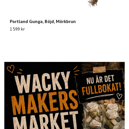
Portland Gunga, Böjd, Mörkbrun
U
1 599 kr
2