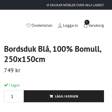
VI SKICKAR MÖBLER ÖVER HELA LANDET
0
Önskelistan
Logga in
Varukorg
Bordsduk Blå, 100% Bomull,
250x150cm
749 kr
I lager.
LÄGG I KORGEN