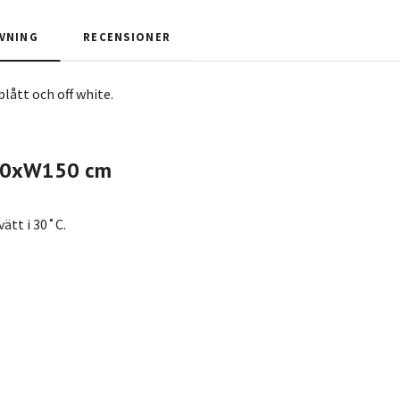
VNING
RECENSIONER
k i blått och off white.
250xW150 cm
ätt i 30˚C.