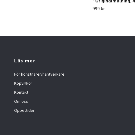
- Originalmålning,
999 kr
Läs mer
För konstnärer/hantverkare
Köpvillkor
Kontakt
Om oss
Öppettider