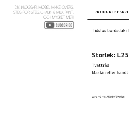
PRODUKTBESKRI
Tidslös bordsdu
Storlek: L
Tvättråd
Maskin eller handtv
Varumärke: Affari of Sweden