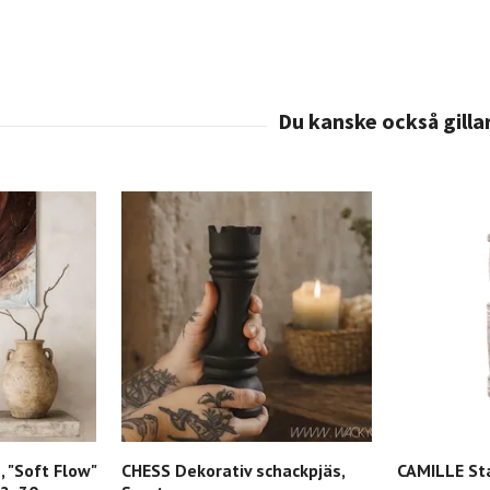
 "Soft Flow"
CHESS Dekorativ schackpjäs,
CAMILLE Sta