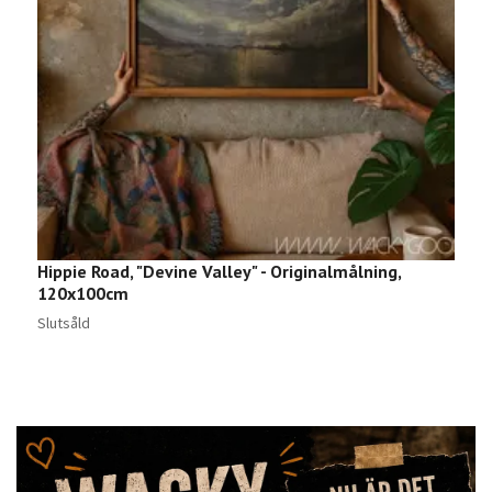
Hippie Road, "Devine Valley" - Originalmålning,
T
120x100cm
2
Slutsåld