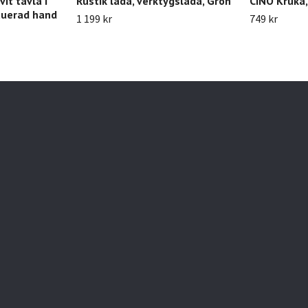
vit tavla i
Rustik låda, verktygslåda, Grön
CINO Kruka,
tuerad hand
1 199 kr
749 kr