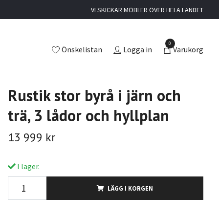
VI SKICKAR MÖBLER ÖVER HELA LANDET
0
Önskelistan
Logga in
Varukorg
Rustik stor byrå i järn och
trä, 3 lådor och hyllplan
13 999 kr
I lager.
LÄGG I KORGEN