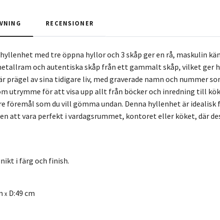
VNING
RECENSIONER
 hyllenhet med tre öppna hyllor och 3 skåp ger en rå, maskulin kä
etallram och autentiska skåp från ett gammalt skåp, vilket ger 
är prägel av sina tidigare liv, med graverade namn och nummer som
om utrymme för att visa upp allt från böcker och inredning till kö
re föremål som du vill gömma undan. Denna hyllenhet är idealis
 att vara perfekt i vardagsrummet, kontoret eller köket, där de
ikt i färg och finish.
m
D:49 cm
x