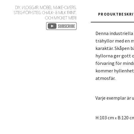
PRODUKTBESKRI
Denna industriella
trähyllor med en m
karaktär. Skåpen b
hyllorna ger gott 
förvaring för mind
kommer hyllenheten
atmosfär.
Varje exemplar är un
H:103 cm
B:120 c
x