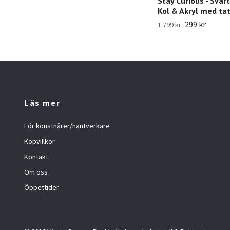
Stay Curious - Svart
Kol & Akryl med ta
299 kr
1 799 kr
Läs mer
För konstnärer/hantverkare
Köpvillkor
Kontakt
Om oss
Öppettider