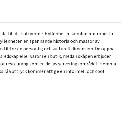
nsla till ditt utrymme. Hyllenheten kombinerar robusta
hyllenheten en spännande historia och massor av
 tillför en personlig och kulturell dimension. De öppna
ksredskap eller varor i en butik, medan skåpen erbjuder
k för restaurang som en del av serveringsområdet. Hemma
ss råa uttryck kommer att ge en informell och cool