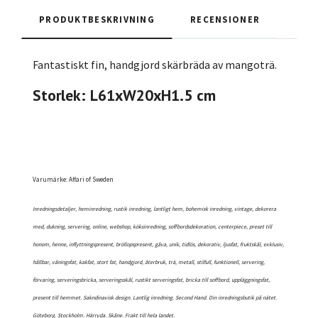
PRODUKTBESKRIVNING
RECENSIONER
Fantastiskt fin, handgjord skärbräda av mangoträ.
Storlek: L61xW20xH1.5 cm
Varumärke: Affari of Sweden
Inredningsdetaljer, heminredning, rustik inredning, lantligt hem, bohemisk inredning, vintage, dekorera
med, dukning, servering, online, webshop, köksinredning, soffbordsdekoration, centerpiece, preset till
honom, henne, inflyttningspresent, bröllopspresent, gåva, unik, tidlös, dekorativ, ljusfat, fruktskål, exklusiv,
hållbar, våningsfat, kakfat, stort fat, handgjord, återbruk, trä, metall, stilfull, funktionell, servering,
förvaring, serveringsbricka, serveringsskål, rustikt serveringsfat, bricka till soffbord, uppläggningsfat,
present till hemmet. Sakndinavisk design. Lantlig inredning. Second Hand. Din inredningsbutik på nätet.
Göteborg. Stockholm. Härryda. Skåne. Frakt till hela landet.