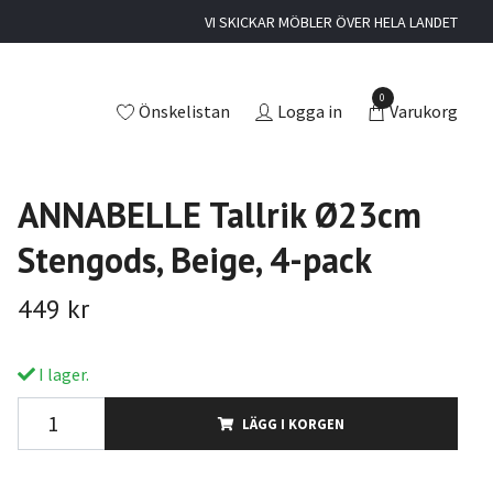
VI SKICKAR MÖBLER ÖVER HELA LANDET
0
Önskelistan
Logga in
Varukorg
ANNABELLE Tallrik Ø23cm
Stengods, Beige, 4-pack
449 kr
I lager.
LÄGG I KORGEN