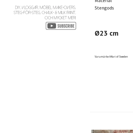
Material
Stengods
Ø23 cm
Varumärke Affari of Sweden