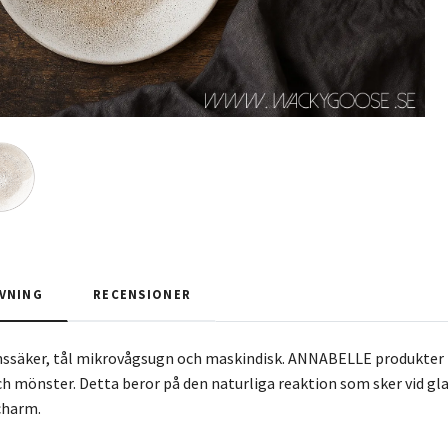
VNING
RECENSIONER
gnssäker, tål mikrovågsugn och maskindisk. ANNABELLE produkte
ch mönster. Detta beror på den naturliga reaktion som sker vid gl
charm.