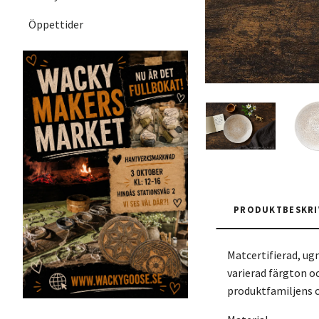
Öppettider
PRODUKTBESKRI
Matcertifierad, u
varierad färgton o
produktfamiljens 