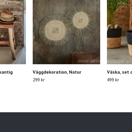
rkantig
Väggdekoration, Natur
Väska, set 
299 kr
499 kr