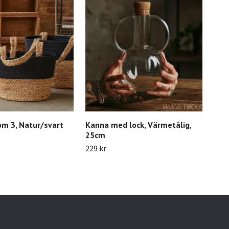
om 3, Natur/svart
Kanna med lock, Värmetålig,
Lju
25cm
999 
229 kr