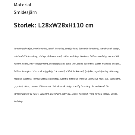
Material
Smidesjärn
Storlek: L28xW28xH110 cm
Inredningsdetaljer, heminredning, rustik inredning, lantligt hem, bohemisk inredning, skandinavisk design,
minimalistisk inredning, vintage, dekorera med, online, webshop, återbruk, hållbar inredning, present till
honom, henne, inflyttningspresent, bröllopspresent, gåva, unik, tidlös, dekorativ, ljusfat, fruktskål, exklusiv,
hållbar, handgjord, återbruk, väggskåp, trä, metall, stilfull, funktionell, ljuslykta, mysbelysning, stämning,
mysljus, ljusstake, värmeljushållare,ljuskopp, ljusstake blockljus, kronljus, värmeljus, maxi-ljus, ljushållare,
prydnad, dekor, present till hemmet. Sakndinavisk design. Lantlig inredning. Second Hand. Din
inredningsbutik på nätet. Göteborg. Stockholm. Härryda. Skåne. Norrland. Frakt till hela landet.
Online.
Webshop.