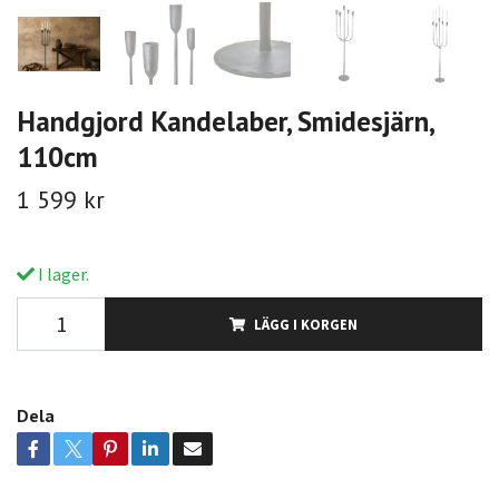
Handgjord Kandelaber, Smidesjärn,
110cm
1 599 kr
I lager.
LÄGG I KORGEN
Dela