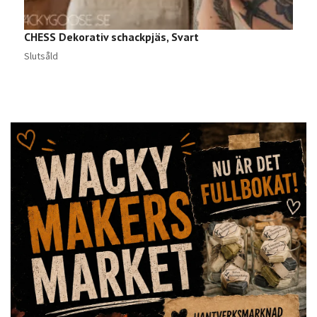
CHESS Dekorativ schackpjäs, Svart
G
7
Slutsåld