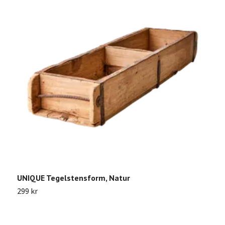
UNIQUE Tegelstensform, Natur
S
299 kr
2