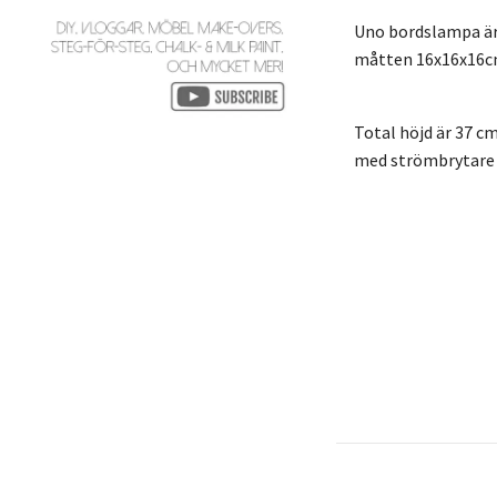
Uno bordslampa är 
måtten 16x16x16cm.
Total höjd är 37 c
med strömbrytare o