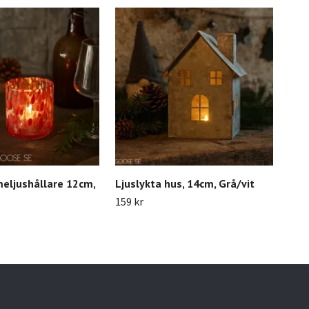
eljushållare 12cm,
Ljuslykta hus, 14cm, Grå/vit
Ljus
159 kr
419 