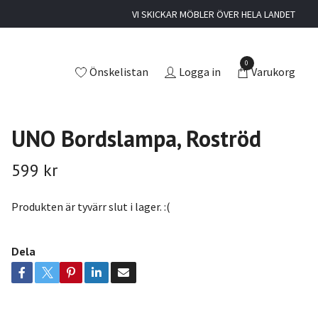
VI SKICKAR MÖBLER ÖVER HELA LANDET
0
Önskelistan
Logga in
Varukorg
UNO Bordslampa, Roströd
599 kr
Produkten är tyvärr slut i lager. :(
Dela