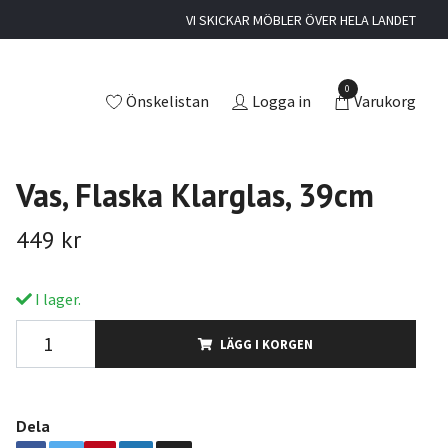
VI SKICKAR MÖBLER ÖVER HELA LANDET
0
Önskelistan
Logga in
Varukorg
Vas, Flaska Klarglas, 39cm
449 kr
I lager.
LÄGG I KORGEN
Dela