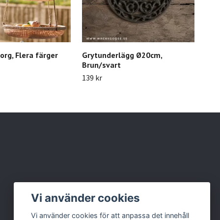
rg, Flera färger
Grytunderlägg Ø20cm,
Mun
Brun/svart
glas
139 kr
149 
Vi använder cookies
Vi använder cookies för att anpassa det innehåll