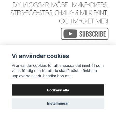
Vi använder cookies
Vi använder cookies för att anpassa det innehåll som
visas för dig och för att du ska få bästa tänkbara
Läs mer
upplevelse när du handlar hos oss.
Godkänn alla
© 2026 WackyGoose - Rustik, Vintage, Industriell & Bohemi
Inställningar