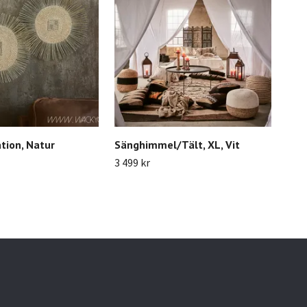
tion, Natur
Sänghimmel/Tält, XL, Vit
COS
3 499 kr
419 