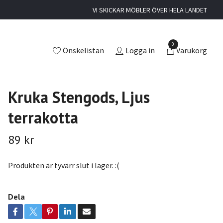
VI SKICKAR MÖBLER ÖVER HELA LANDET
0
Önskelistan
Logga in
Varukorg
Kruka Stengods, Ljus
terrakotta
89 kr
Produkten är tyvärr slut i lager. :(
Dela