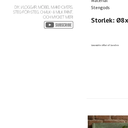
Material
Stengods
Storlek: Ø8
Varumärke Affari of Sweden