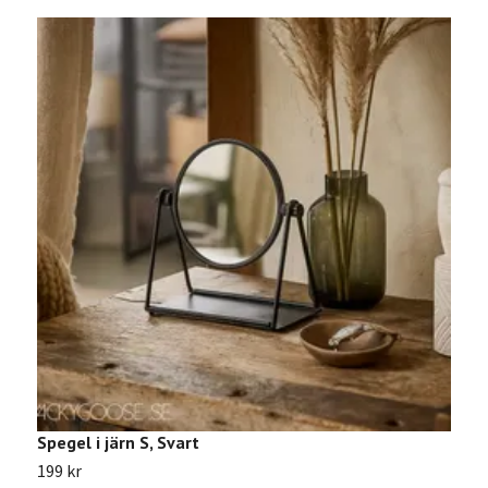
Spegel i järn S, Svart
C
199 kr
8