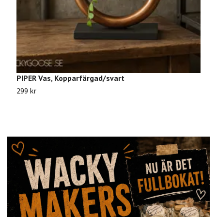
PIPER Vas, Kopparfärgad/svart
H
299 kr
5